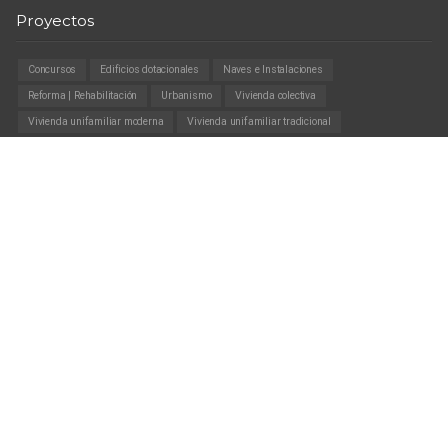
Proyectos
Concursos
Edificios dotacionales
Naves e Instalaciones
Reforma | Rehabilitación
Urbanismo
Vivienda colectiva
Vivienda unifamiliar moderna
Vivienda unifamiliar tradicional
Contacto
VALENCIA (627 524 727)
C/ Maestro Sosa 16 (CP 46007)
ais@aisgrupo.com
CUENCA (607 164 974)
C/ Alameda 6, Campillo de Altobuey (CP 16210)
arquitecturasaiz@hotmail.com